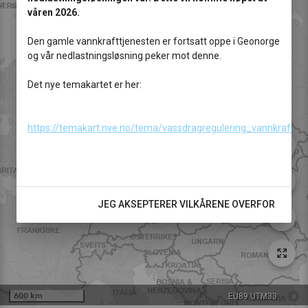
våren 2026.
Den gamle vannkrafttjenesten er fortsatt oppe i Geonorge
og vår nedlastningsløsning peker mot denne.
Det nye temakartet er her:
https://temakart.nve.no/tema/vassdragregulering_vannkraft
3D
JEG AKSEPTERER VILKÅRENE OVERFOR
gps_fixed
600 km
EU89 UTM33