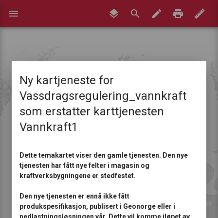
menu
Ny kartjeneste for
Vassdragsregulering_vannkraft
som erstatter karttjenesten
Vannkraft1
Dette temakartet viser den gamle tjenesten. Den nye
tjenesten har fått nye felter i magasin og
kraftverksbygningene er stedfestet.
Den nye tjenesten er ennå ikke fått
produkspesifikasjon, publisert i Geonorge eller i
nedlastningsløsningen vår. Dette vil komme iløpet av