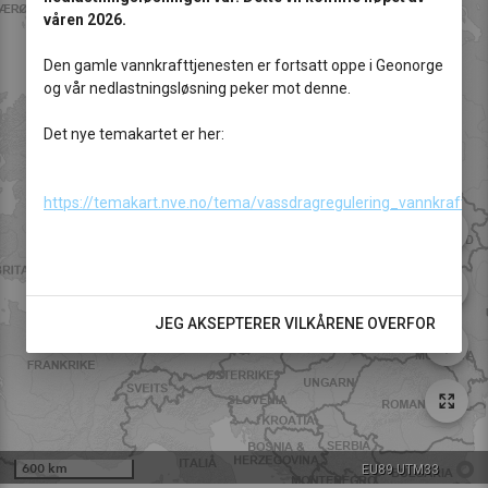
våren 2026.
Den gamle vannkrafttjenesten er fortsatt oppe i Geonorge
og vår nedlastningsløsning peker mot denne.
Det nye temakartet er her:
https://temakart.nve.no/tema/vassdragregulering_vannkraft
3D
JEG AKSEPTERER VILKÅRENE OVERFOR
gps_fixed
600 km
EU89 UTM33