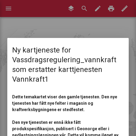
menu
Ny kartjeneste for
Vassdragsregulering_vannkraft
som erstatter karttjenesten
Vannkraft1
Dette temakartet viser den gamle tjenesten. Den nye
tjenesten har fått nye felter i magasin og
kraftverksbygningene er stedfestet.
Den nye tjenesten er ennå ikke fått
produkspesifikasjon, publisert i Geonorge eller i
nedlastningsløsningen vår. Dette vil komme iløpet av